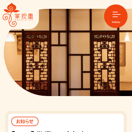
Home
Map
Menu
店舗紹介
メニュー
今月のおすすめ
華珍園について
アラカルト
お問い合わせ
ランチ
ご意見箱
ミニコース
テイクアウト
コース料理
お知らせ
オンライン販売