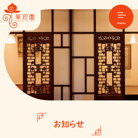
Home
Map
Menu
店舗紹介
メニュー
今月のおすすめ
華珍園について
アラカルト
お問い合わせ
ランチ
ご意見箱
ミニコース
テイクアウト
お知らせ
コース料理
オンライン販売